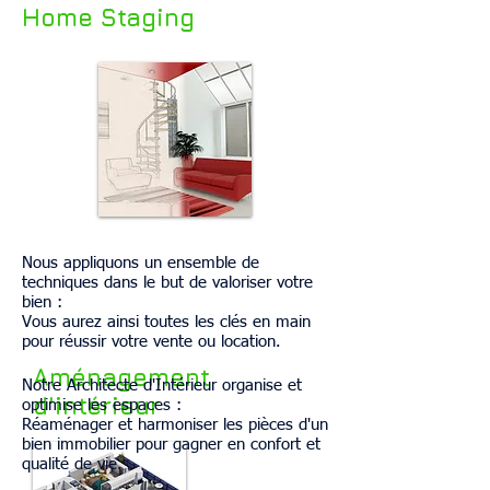
Home Staging
Nous appliquons un ensemble de
techniques dans le but de valoriser votre
bien :
Vous aurez ainsi toutes les clés en main
pour réussir votre vente ou location.
Aménagement
Notre Architecte d'Intérieur organise et
d'intérieur
optimise les espaces :
Réaménager et harmoniser les pièces d'un
bien immobilier pour gagner en confort et
qualité de vie.