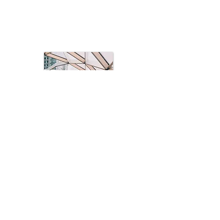
Équilibrons les styles et les couleurs
ensemble afin de métamorphoser votre
"chez-vous" :
revisitons votre intérieur !
Envie de créer ou de changer l'ambiance
de votre terrasse ? concrétisons vos rêves
!
Mise en scène d'un intérieur ou d'un
extérieur plus chaleureux